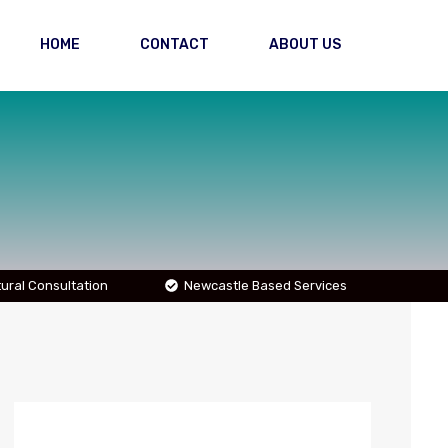
HOME
CONTACT
ABOUT US
tural Consultation
Newcastle Based Services