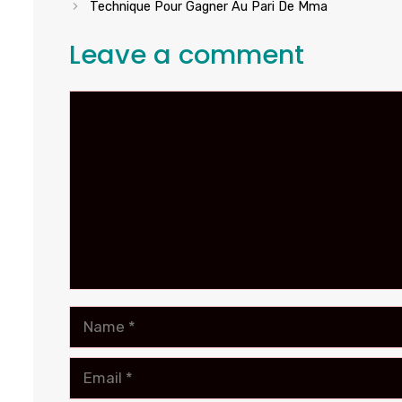
Technique Pour Gagner Au Pari De Mma
Leave a comment
Comment
Name
Email