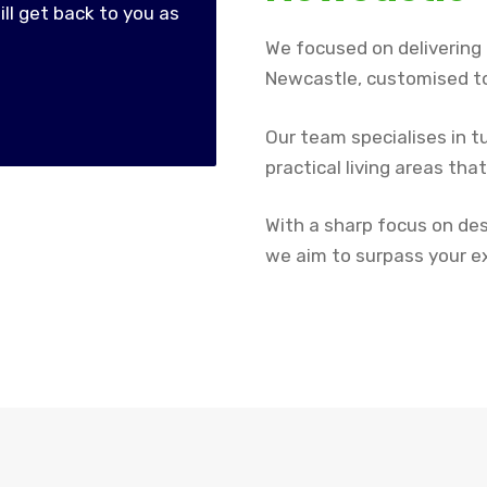
ll get back to you as
We focused on delivering
Newcastle, customised to
Our team specialises in t
practical living areas th
With a sharp focus on des
we aim to surpass your e