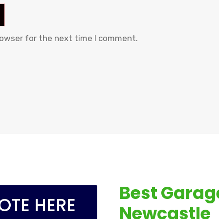
rowser for the next time I comment.
Best Garag
OTE HERE
Newcastle