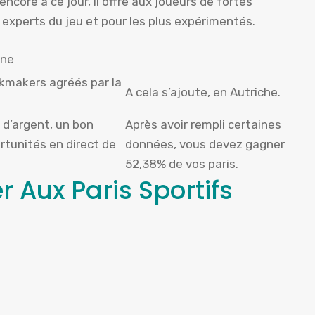
ncore à ce jour, il offre aux joueurs de fortes
experts du jeu et pour les plus expérimentés.
ine
kmakers agréés par la
A cela s’ajoute, en Autriche.
 d’argent, un bon
Après avoir rempli certaines
rtunités en direct de
données, vous devez gagner
52,38% de vos paris.
 Aux Paris Sportifs