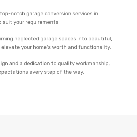
 top-notch garage conversion services in
 suit your requirements.
urning neglected garage spaces into beautiful,
at elevate your home's worth and functionality.
ign and a dedication to quality workmanship,
xpectations every step of the way.