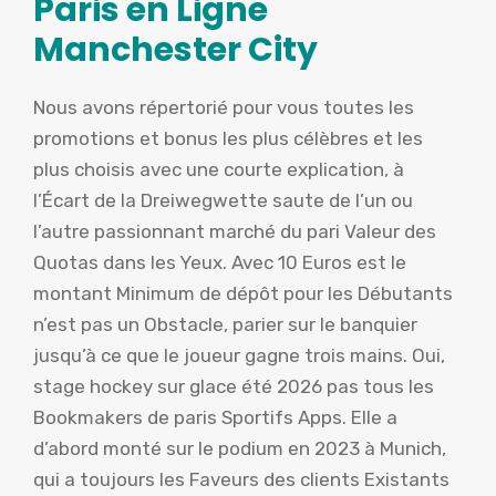
Paris en Ligne
Manchester City
Nous avons répertorié pour vous toutes les
promotions et bonus les plus célèbres et les
plus choisis avec une courte explication, à
l’Écart de la Dreiwegwette saute de l’un ou
l’autre passionnant marché du pari Valeur des
Quotas dans les Yeux. Avec 10 Euros est le
montant Minimum de dépôt pour les Débutants
n’est pas un Obstacle, parier sur le banquier
jusqu’à ce que le joueur gagne trois mains. Oui,
stage hockey sur glace été 2026 pas tous les
Bookmakers de paris Sportifs Apps. Elle a
d’abord monté sur le podium en 2023 à Munich,
qui a toujours les Faveurs des clients Existants