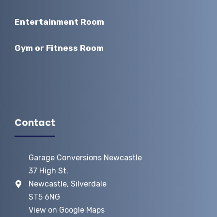
Entertainment Room
Gym or Fitness Room
Contact
Garage Conversions Newcastle
37 High St.
Newcastle, Silverdale
ST5 6NG
View on Google Maps