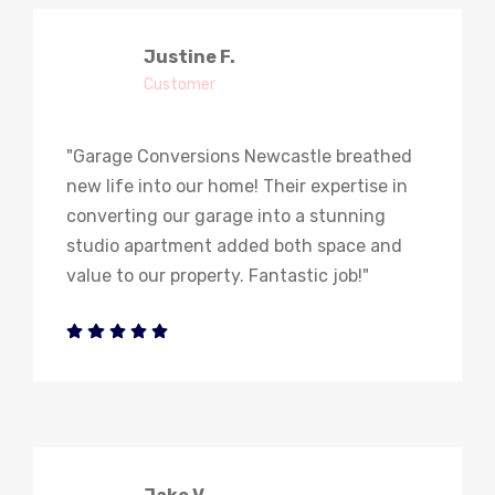
Justine F.
Customer
"Garage Conversions Newcastle breathed
new life into our home! Their expertise in
converting our garage into a stunning
studio apartment added both space and
value to our property. Fantastic job!"