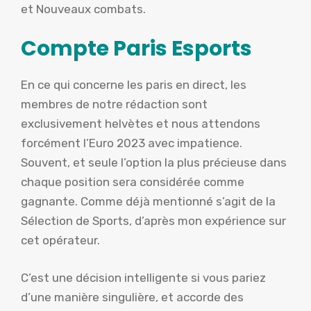
et Nouveaux combats.
Compte Paris Esports
En ce qui concerne les paris en direct, les
membres de notre rédaction sont
exclusivement helvètes et nous attendons
forcément l’Euro 2023 avec impatience.
Souvent, et seule l’option la plus précieuse dans
chaque position sera considérée comme
gagnante. Comme déjà mentionné s’agit de la
Sélection de Sports, d’après mon expérience sur
cet opérateur.
C’est une décision intelligente si vous pariez
d’une manière singulière, et accorde des